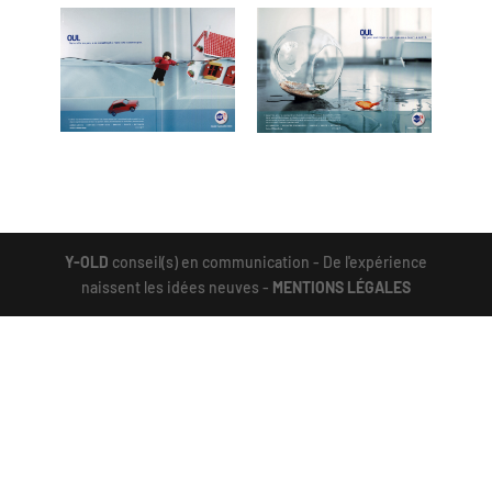
Y-OLD
conseil(s) en communication - De l'expérience
naissent les idées neuves -
MENTIONS LÉGALES